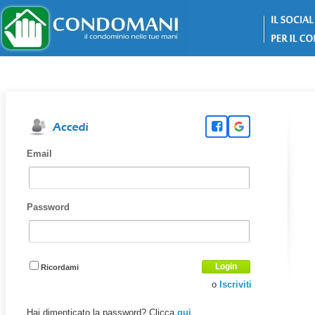
Email
Password
Login
Ricordami
o
Iscriviti
Hai dimenticato la password? Clicca
qui